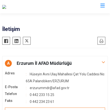
AFAD İl Müdürlükleri
İletişim
Erzurum İl AFAD Müdürlüğü
A
Adres
Hüseyin Avni Ulaş Mahallesi Çat Yolu Caddesi No:
65A Palandöken/ERZURUM
E-Posta
erzurummdr@afad.gov.tr
Telefon
0 442 233 15 25
Faks
0 442 234 23 61