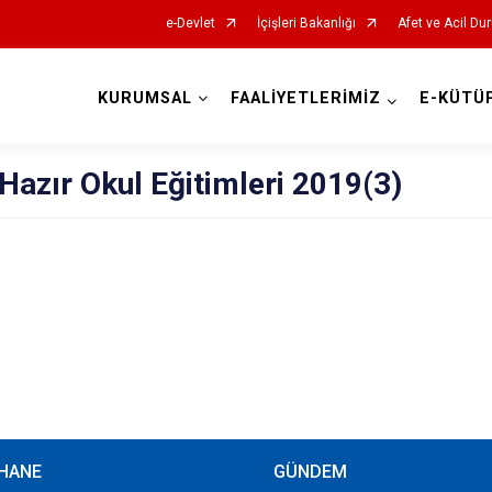
e-Devlet
İçişleri Bakanlığı
Afet ve Acil Du
KURUMSAL
FAALİYETLERİMİZ
E-KÜTÜ
AFAD İl Müdürlükleri
Hazır Okul Eğitimleri 2019(3)
HANE
GÜNDEM