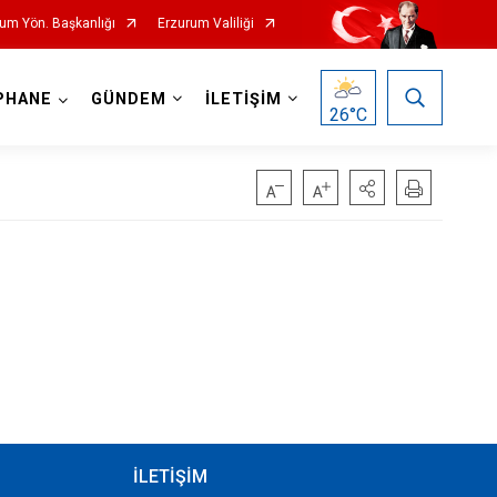
rum Yön. Başkanlığı
Erzurum Valiliği
PHANE
GÜNDEM
İLETİŞİM
26
°C
İLETİŞİM