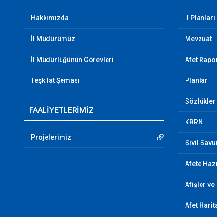
Hakkımızda
İl Planları
İl Müdürümüz
Mevzuat
İl Müdürlüğünün Görevleri
Afet Rapor
Teşkilat Şeması
Planlar
Sözlükler
FAALİYETLERİMİZ
KBRN
Projelerimiz
Sivil Sav
Afete Hazı
Afişler ve
Afet Harit